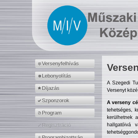
Versenyfelhívás
Versen
Lebonyolítás
A Szegedi Tu
Díjazás
Versenyt közé
Szponzorok
A verseny cél
tehetséges, k
Program
kerülhetnek 
hallgatóivá 
Regisztráció
tehetséggondo
Programbizottság