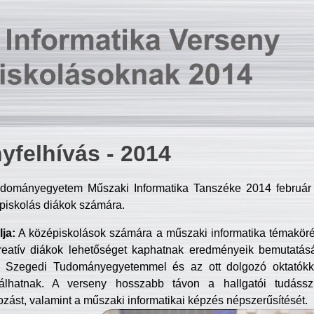
yfelhívás - 2014
dományegyetem Műszaki Informatika Tanszéke 2014 február 2
piskolás diákok számára.
ja:
A középiskolások számára a műszaki informatika témakör
reatív diákok lehetőséget kaphatnak eredményeik bemutatásá
a Szegedi Tudományegyetemmel és az ott dolgozó oktatókka
válhatnak. A verseny hosszabb távon a hallgatói tudásszi
zást, valamint a műszaki informatikai képzés népszerűsítését.