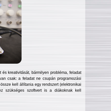
és kreativitását, bármilyen probléma, feladat
van csak: a feladat ne csupán programozási
ssze kell állítania egy rendszert (elektronikai
hez szükséges szoftvert is a diákoknak kell