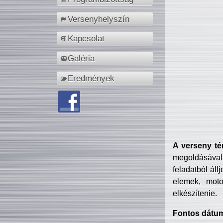
Versenyhelyszín
Kapcsolat
Galéria
Eredmények
A verseny té
megoldásával
feladatból áll
elemek, motor
elkészítenie.
Fontos dátu