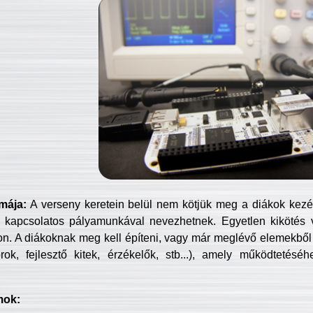
mája:
A verseny keretein belül nem kötjük meg a diákok kezét 
 kapcsolatos pályamunkával nevezhetnek. Egyetlen kikötés 
jon. A diákoknak meg kell építeni, vagy már meglévő elemekből ö
ok, fejlesztő kitek, érzékelők, stb...), amely működtetésé
mok: