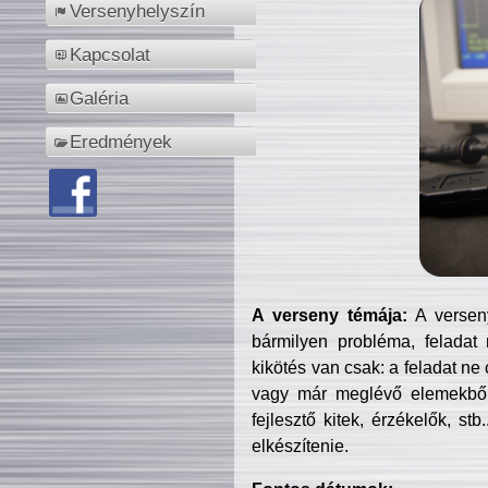
Versenyhelyszín
Kapcsolat
Galéria
Eredmények
A verseny témája:
A verseny
bármilyen probléma, feladat
kikötés van csak: a feladat ne
vagy már meglévő elemekből ö
fejlesztő kitek, érzékelők, st
elkészítenie.