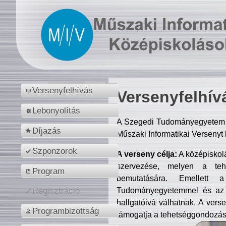
Versenyfelhívás
Versenyfelhív
Lebonyolítás
A Szegedi Tudományegyetem M
Díjazás
Műszaki Informatikai Versenyt
Szponzorok
A verseny célja:
A középiskol
szervezése, melyen a tehe
Program
bemutatására. Emellett 
Tudományegyetemmel és az o
Regisztráció
hallgatóivá válhatnak. A verse
Programbizottság
támogatja a tehetséggondozást