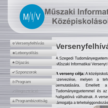
Versenyfelhívás
Versenyfelhív
Lebonyolítás
A Szegedi Tudományegyetem M
Díjazás
Műszaki Informatikai Versenyt
Szponzorok
A verseny célja:
A középiskol
szervezése, melyen a tehe
Program
bemutatására. Emellett 
Tudományegyetemmel és az o
Regisztráció
hallgatóivá válhatnak. A verse
Programbizottság
támogatja a tehetséggondozást