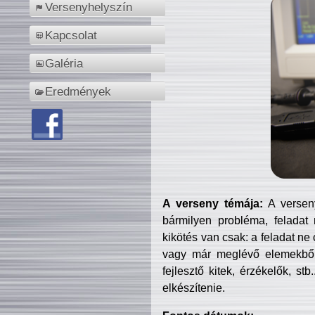
Versenyhelyszín
Kapcsolat
Galéria
Eredmények
A verseny témája:
A verseny
bármilyen probléma, feladat
kikötés van csak: a feladat ne
vagy már meglévő elemekből ö
fejlesztő kitek, érzékelők, st
elkészítenie.