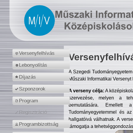
Versenyfelhívás
Versenyfelhív
Lebonyolítás
A Szegedi Tudományegyetem M
Díjazás
Műszaki Informatikai Versenyt
Szponzorok
A verseny célja:
A középiskol
szervezése, melyen a tehe
Program
bemutatására. Emellett 
Tudományegyetemmel és az o
Regisztráció
hallgatóivá válhatnak. A verse
Programbizottság
támogatja a tehetséggondozást