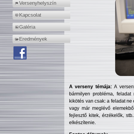
Versenyhelyszín
Kapcsolat
Galéria
Eredmények
A verseny témája:
A verseny
bármilyen probléma, feladat
kikötés van csak: a feladat ne
vagy már meglévő elemekből ö
fejlesztő kitek, érzékelők, st
elkészítenie.