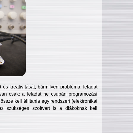
és kreativitását, bármilyen probléma, feladat
van csak: a feladat ne csupán programozási
ssze kell állítania egy rendszert (elektronikai
hez szükséges szoftvert is a diákoknak kell