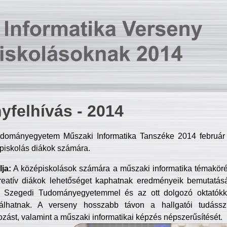
yfelhívás - 2014
dományegyetem Műszaki Informatika Tanszéke 2014 február 2
piskolás diákok számára.
ja:
A középiskolások számára a műszaki informatika témakör
reatív diákok lehetőséget kaphatnak eredményeik bemutatásá
a Szegedi Tudományegyetemmel és az ott dolgozó oktatókka
válhatnak. A verseny hosszabb távon a hallgatói tudásszi
zást, valamint a műszaki informatikai képzés népszerűsítését.