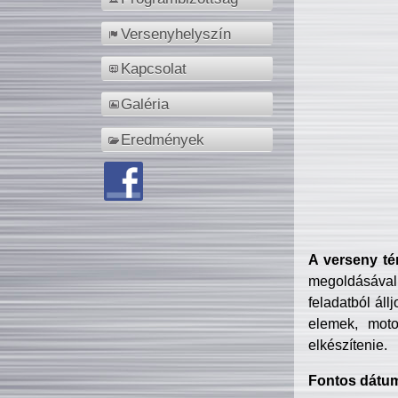
Versenyhelyszín
Kapcsolat
Galéria
Eredmények
A verseny té
megoldásával
feladatból áll
elemek, motor
elkészítenie.
Fontos dátu