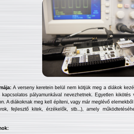
mája:
A verseny keretein belül nem kötjük meg a diákok kezét 
 kapcsolatos pályamunkával nevezhetnek. Egyetlen kikötés 
jon. A diákoknak meg kell építeni, vagy már meglévő elemekből ö
ok, fejlesztő kitek, érzékelők, stb...), amely működtetésé
mok: