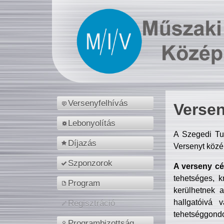
Versenyfelhívás
Versen
Lebonyolítás
A Szegedi Tu
Díjazás
Versenyt közé
Szponzorok
A verseny cél
tehetséges, k
Program
kerülhetnek 
hallgatóivá 
Regisztráció
tehetséggondo
Programbizottság