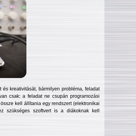
és kreativitását, bármilyen probléma, feladat
van csak: a feladat ne csupán programozási
ssze kell állítania egy rendszert (elektronikai
hez szükséges szoftvert is a diákoknak kell