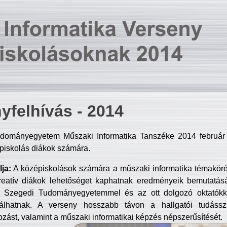
yfelhívás - 2014
dományegyetem Műszaki Informatika Tanszéke 2014 február 2
piskolás diákok számára.
ja:
A középiskolások számára a műszaki informatika témakör
reatív diákok lehetőséget kaphatnak eredményeik bemutatásá
a Szegedi Tudományegyetemmel és az ott dolgozó oktatókka
válhatnak. A verseny hosszabb távon a hallgatói tudásszi
zást, valamint a műszaki informatikai képzés népszerűsítését.