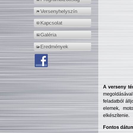
Versenyhelyszín
Kapcsolat
Galéria
Eredmények
A verseny té
megoldásával
feladatból áll
elemek, motor
elkészítenie.
Fontos dátu