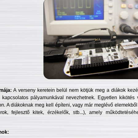
mája:
A verseny keretein belül nem kötjük meg a diákok kezét 
 kapcsolatos pályamunkával nevezhetnek. Egyetlen kikötés 
jon. A diákoknak meg kell építeni, vagy már meglévő elemekből ö
ok, fejlesztő kitek, érzékelők, stb...), amely működtetésé
mok: