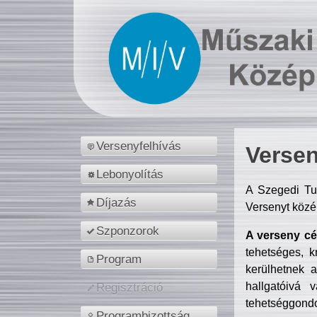
Versenyfelhívás
Versen
Lebonyolítás
A Szegedi Tu
Díjazás
Versenyt közé
Szponzorok
A verseny cél
tehetséges, k
Program
kerülhetnek 
hallgatóivá 
Regisztráció
tehetséggondo
Programbizottság