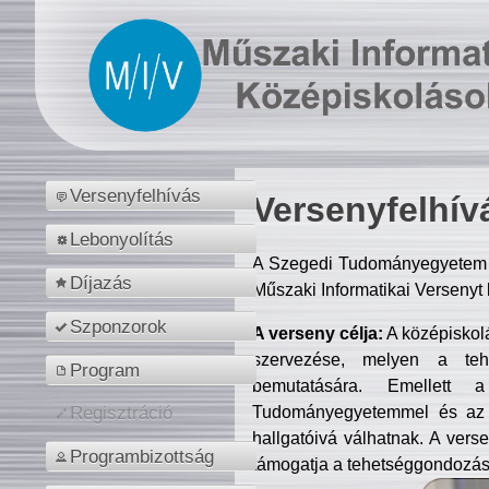
Versenyfelhívás
Versenyfelhív
Lebonyolítás
A Szegedi Tudományegyetem M
Díjazás
Műszaki Informatikai Versenyt
Szponzorok
A verseny célja:
A középiskol
szervezése, melyen a tehe
Program
bemutatására. Emellett 
Tudományegyetemmel és az o
Regisztráció
hallgatóivá válhatnak. A verse
Programbizottság
támogatja a tehetséggondozást