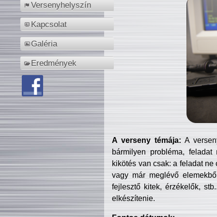
Versenyhelyszín
Kapcsolat
Galéria
Eredmények
A verseny témája:
A verseny
bármilyen probléma, feladat
kikötés van csak: a feladat ne
vagy már meglévő elemekből ö
fejlesztő kitek, érzékelők, st
elkészítenie.