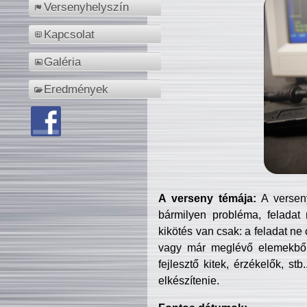
Versenyhelyszín
Kapcsolat
Galéria
Eredmények
A verseny témája:
A verseny
bármilyen probléma, feladat
kikötés van csak: a feladat ne
vagy már meglévő elemekből ö
fejlesztő kitek, érzékelők, st
elkészítenie.