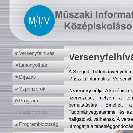
Versenyfelhívás
Versenyfelhív
Lebonyolítás
A Szegedi Tudományegyetem M
Díjazás
Műszaki Informatikai Versenyt
Szponzorok
A verseny célja:
A középiskol
szervezése, melyen a tehe
Program
bemutatására. Emellett 
Tudományegyetemmel és az o
Regisztráció
hallgatóivá válhatnak. A verse
Programbizottság
támogatja a tehetséggondozást