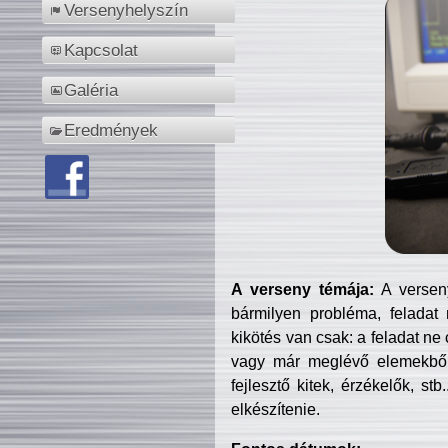
Versenyhelyszín
Kapcsolat
Galéria
Eredmények
A verseny témája:
A verseny
bármilyen probléma, feladat
kikötés van csak: a feladat ne
vagy már meglévő elemekből ö
fejlesztő kitek, érzékelők, st
elkészítenie.