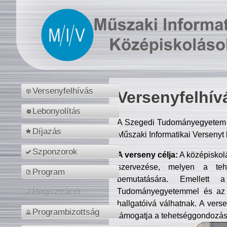
Versenyfelhívás
Versenyfelhív
Lebonyolítás
A Szegedi Tudományegyetem M
Díjazás
Műszaki Informatikai Versenyt
Szponzorok
A verseny célja:
A középiskol
szervezése, melyen a tehe
Program
bemutatására. Emellett 
Tudományegyetemmel és az o
Regisztráció
hallgatóivá válhatnak. A verse
Programbizottság
támogatja a tehetséggondozást