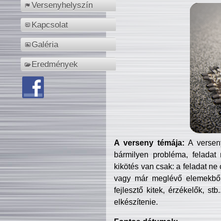
Versenyhelyszín
Kapcsolat
Galéria
Eredmények
A verseny témája:
A verseny
bármilyen probléma, feladat
kikötés van csak: a feladat ne
vagy már meglévő elemekből ö
fejlesztő kitek, érzékelők, st
elkészítenie.