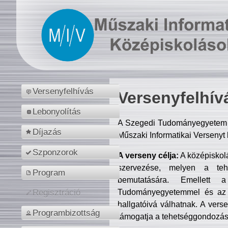
Versenyfelhívás
Versenyfelhív
Lebonyolítás
A Szegedi Tudományegyetem M
Díjazás
Műszaki Informatikai Versenyt
Szponzorok
A verseny célja:
A középiskol
szervezése, melyen a tehe
Program
bemutatására. Emellett 
Tudományegyetemmel és az o
Regisztráció
hallgatóivá válhatnak. A verse
Programbizottság
támogatja a tehetséggondozást