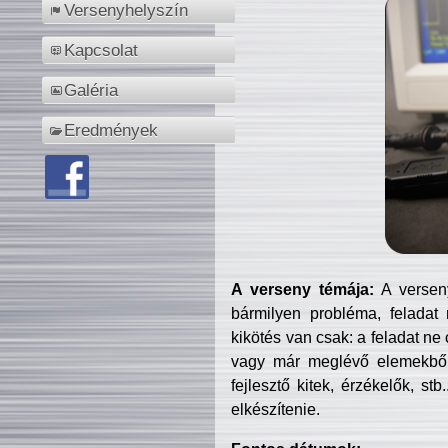
Versenyhelyszín
Kapcsolat
Galéria
Eredmények
A verseny témája:
A verseny
bármilyen probléma, feladat
kikötés van csak: a feladat ne
vagy már meglévő elemekből ö
fejlesztő kitek, érzékelők, st
elkészítenie.