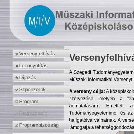
Versenyfelhívás
Versenyfelhív
Lebonyolítás
A Szegedi Tudományegyetem M
Díjazás
Műszaki Informatikai Versenyt
Szponzorok
A verseny célja:
A középiskol
szervezése, melyen a tehe
Program
bemutatására. Emellett 
Tudományegyetemmel és az o
Regisztráció
hallgatóivá válhatnak. A verse
Programbizottság
támogatja a tehetséggondozást