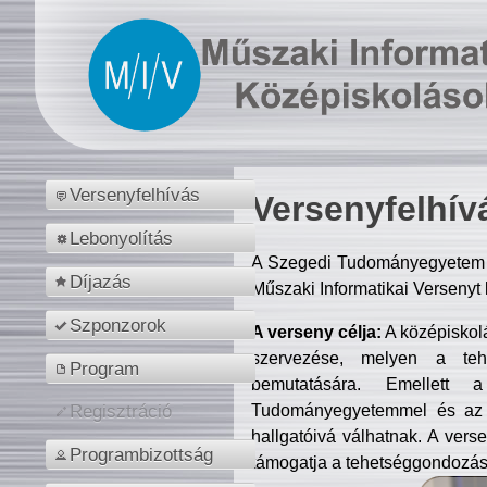
Versenyfelhívás
Versenyfelhív
Lebonyolítás
A Szegedi Tudományegyetem M
Díjazás
Műszaki Informatikai Versenyt
Szponzorok
A verseny célja:
A középiskol
szervezése, melyen a tehe
Program
bemutatására. Emellett 
Tudományegyetemmel és az o
Regisztráció
hallgatóivá válhatnak. A verse
Programbizottság
támogatja a tehetséggondozást