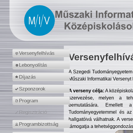
Versenyfelhívás
Versenyfelhív
Lebonyolítás
A Szegedi Tudományegyetem M
Díjazás
Műszaki Informatikai Versenyt
Szponzorok
A verseny célja:
A középiskol
szervezése, melyen a tehe
Program
bemutatására. Emellett 
Tudományegyetemmel és az o
Regisztráció
hallgatóivá válhatnak. A verse
Programbizottság
támogatja a tehetséggondozást