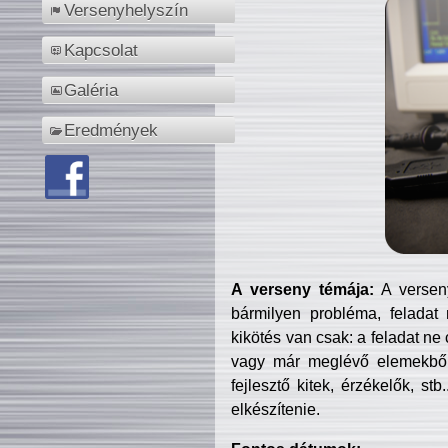
Versenyhelyszín
Kapcsolat
Galéria
Eredmények
A verseny témája:
A verseny
bármilyen probléma, feladat
kikötés van csak: a feladat ne
vagy már meglévő elemekből ö
fejlesztő kitek, érzékelők, st
elkészítenie.