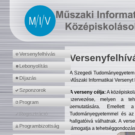
Versenyfelhívás
Versenyfelhív
Lebonyolítás
A Szegedi Tudományegyetem M
Díjazás
Műszaki Informatikai Versenyt
Szponzorok
A verseny célja:
A középiskol
szervezése, melyen a tehe
Program
bemutatására. Emellett 
Tudományegyetemmel és az o
Regisztráció
hallgatóivá válhatnak. A verse
Programbizottság
támogatja a tehetséggondozást