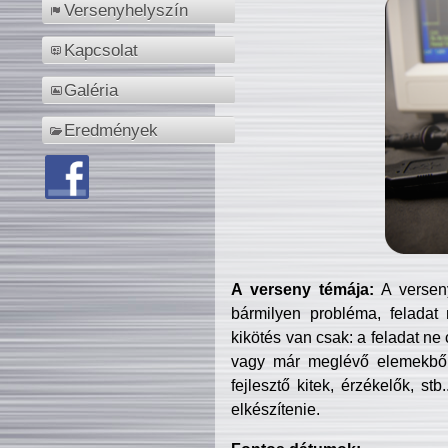
Versenyhelyszín
Kapcsolat
Galéria
Eredmények
A verseny témája:
A verseny
bármilyen probléma, feladat
kikötés van csak: a feladat ne
vagy már meglévő elemekből ö
fejlesztő kitek, érzékelők, st
elkészítenie.