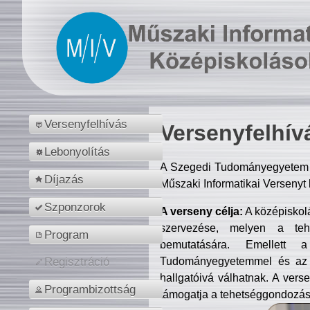
Versenyfelhívás
Versenyfelhív
Lebonyolítás
A Szegedi Tudományegyetem M
Díjazás
Műszaki Informatikai Versenyt
Szponzorok
A verseny célja:
A középiskol
szervezése, melyen a tehe
Program
bemutatására. Emellett 
Tudományegyetemmel és az o
Regisztráció
hallgatóivá válhatnak. A verse
Programbizottság
támogatja a tehetséggondozást