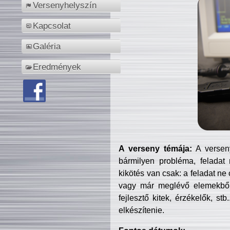
Versenyhelyszín
Kapcsolat
Galéria
Eredmények
A verseny témája:
A verseny
bármilyen probléma, feladat
kikötés van csak: a feladat ne
vagy már meglévő elemekből ö
fejlesztő kitek, érzékelők, st
elkészítenie.