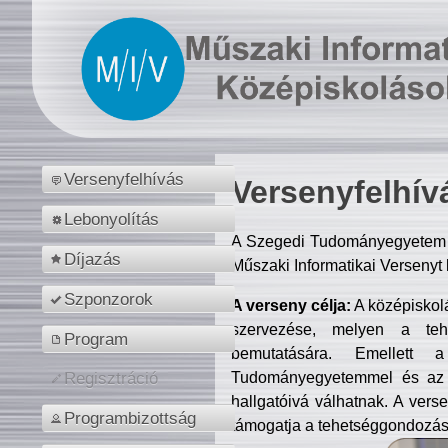
Versenyfelhívás
Versenyfelhív
Lebonyolítás
A Szegedi Tudományegyetem M
Díjazás
Műszaki Informatikai Versenyt
Szponzorok
A verseny célja:
A középiskol
szervezése, melyen a tehe
Program
bemutatására. Emellett 
Tudományegyetemmel és az o
Regisztráció
hallgatóivá válhatnak. A verse
Programbizottság
támogatja a tehetséggondozást