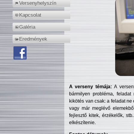
Versenyhelyszín
Kapcsolat
Galéria
Eredmények
A verseny témája:
A verseny
bármilyen probléma, feladat
kikötés van csak: a feladat ne
vagy már meglévő elemekből ö
fejlesztő kitek, érzékelők, st
elkészítenie.