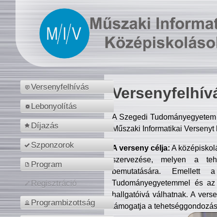
Versenyfelhívás
Versenyfelhív
Lebonyolítás
A Szegedi Tudományegyetem M
Díjazás
Műszaki Informatikai Versenyt
Szponzorok
A verseny célja:
A középiskol
szervezése, melyen a tehe
Program
bemutatására. Emellett 
Tudományegyetemmel és az o
Regisztráció
hallgatóivá válhatnak. A verse
Programbizottság
támogatja a tehetséggondozást