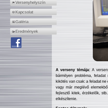
Versenyhelyszín
Kapcsolat
Galéria
Eredmények
A verseny témája:
A verseny
bármilyen probléma, feladat
kikötés van csak: a feladat ne
vagy már meglévő elemekből ö
fejlesztő kitek, érzékelők, st
elkészítenie.