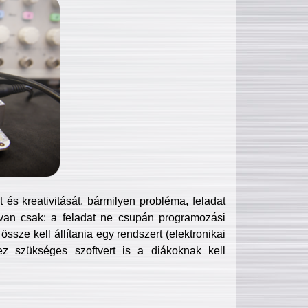
és kreativitását, bármilyen probléma, feladat
van csak: a feladat ne csupán programozási
ssze kell állítania egy rendszert (elektronikai
hez szükséges szoftvert is a diákoknak kell