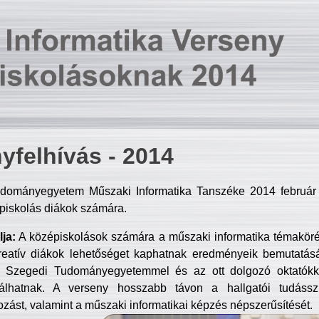
yfelhívás - 2014
dományegyetem Műszaki Informatika Tanszéke 2014 február 2
piskolás diákok számára.
ja:
A középiskolások számára a műszaki informatika témakör
reatív diákok lehetőséget kaphatnak eredményeik bemutatásá
a Szegedi Tudományegyetemmel és az ott dolgozó oktatókka
válhatnak. A verseny hosszabb távon a hallgatói tudásszi
zást, valamint a műszaki informatikai képzés népszerűsítését.