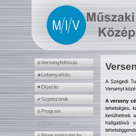
Versenyfelhívás
Versen
Lebonyolítás
A Szegedi Tu
Díjazás
Versenyt közé
Szponzorok
A verseny cél
tehetséges, k
Program
kerülhetnek 
hallgatóivá 
Regisztráció
tehetséggondo
Programbizottság