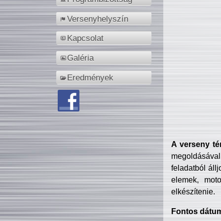
Versenyhelyszín
Kapcsolat
Galéria
Eredmények
A verseny té
megoldásával
feladatból áll
elemek, motor
elkészítenie.
Fontos dátu