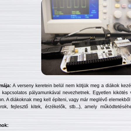
mája:
A verseny keretein belül nem kötjük meg a diákok kezét 
 kapcsolatos pályamunkával nevezhetnek. Egyetlen kikötés 
jon. A diákoknak meg kell építeni, vagy már meglévő elemekből ö
ok, fejlesztő kitek, érzékelők, stb...), amely működtetésé
mok: