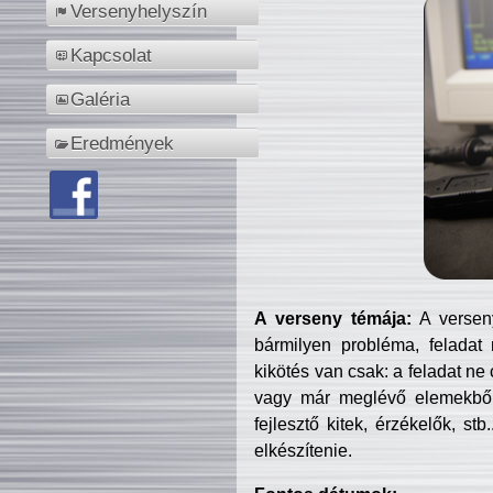
Versenyhelyszín
Kapcsolat
Galéria
Eredmények
A verseny témája:
A verseny
bármilyen probléma, feladat
kikötés van csak: a feladat ne
vagy már meglévő elemekből ö
fejlesztő kitek, érzékelők, st
elkészítenie.