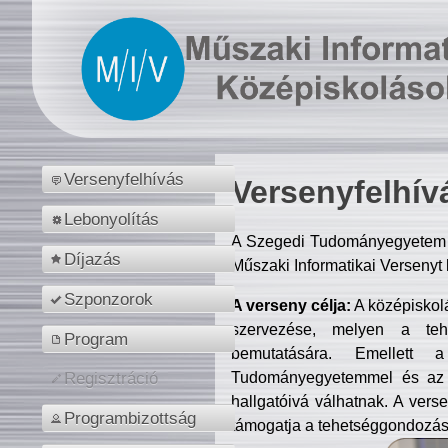
Versenyfelhívás
Versenyfelhív
Lebonyolítás
A Szegedi Tudományegyetem M
Díjazás
Műszaki Informatikai Versenyt
Szponzorok
A verseny célja:
A középiskol
szervezése, melyen a tehe
Program
bemutatására. Emellett 
Tudományegyetemmel és az o
Regisztráció
hallgatóivá válhatnak. A verse
Programbizottság
támogatja a tehetséggondozást