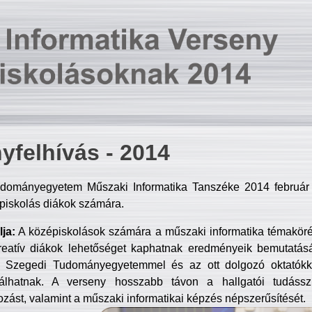
yfelhívás - 2014
dományegyetem Műszaki Informatika Tanszéke 2014 február 2
piskolás diákok számára.
ja:
A középiskolások számára a műszaki informatika témakör
reatív diákok lehetőséget kaphatnak eredményeik bemutatásá
a Szegedi Tudományegyetemmel és az ott dolgozó oktatókka
válhatnak. A verseny hosszabb távon a hallgatói tudásszi
zást, valamint a műszaki informatikai képzés népszerűsítését.