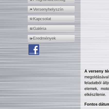
Versenyhelyszín
Kapcsolat
Galéria
Eredmények
A verseny té
megoldásával
feladatból áll
elemek, motor
elkészítenie.
Fontos dátu