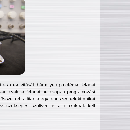
és kreativitását, bármilyen probléma, feladat
van csak: a feladat ne csupán programozási
ssze kell állítania egy rendszert (elektronikai
hez szükséges szoftvert is a diákoknak kell