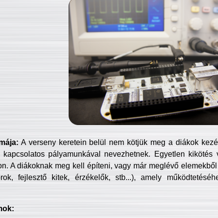
mája:
A verseny keretein belül nem kötjük meg a diákok kezét 
 kapcsolatos pályamunkával nevezhetnek. Egyetlen kikötés 
jon. A diákoknak meg kell építeni, vagy már meglévő elemekből ö
ok, fejlesztő kitek, érzékelők, stb...), amely működtetésé
mok: