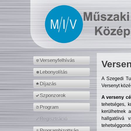
Versenyfelhívás
Versen
Lebonyolítás
A Szegedi Tu
Díjazás
Versenyt közé
Szponzorok
A verseny cél
tehetséges, k
Program
kerülhetnek 
hallgatóivá 
Regisztráció
tehetséggondo
Programbizottság