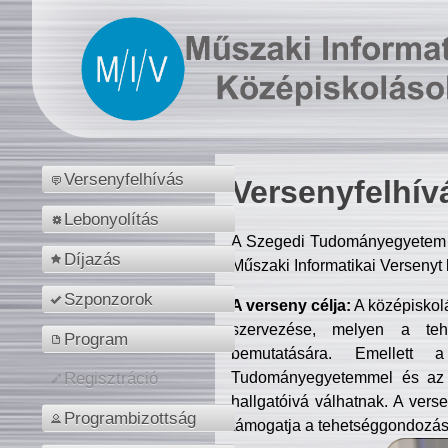
Versenyfelhívás
Versenyfelhív
Lebonyolítás
A Szegedi Tudományegyetem M
Díjazás
Műszaki Informatikai Versenyt
Szponzorok
A verseny célja:
A középiskol
szervezése, melyen a tehe
Program
bemutatására. Emellett 
Tudományegyetemmel és az o
Regisztráció
hallgatóivá válhatnak. A verse
Programbizottság
támogatja a tehetséggondozást