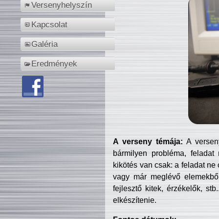
Versenyhelyszín
Kapcsolat
Galéria
Eredmények
A verseny témája:
A verseny
bármilyen probléma, feladat
kikötés van csak: a feladat ne
vagy már meglévő elemekből ö
fejlesztő kitek, érzékelők, st
elkészítenie.