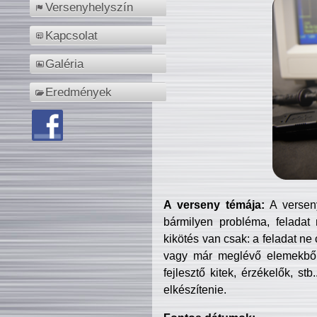
Versenyhelyszín
Kapcsolat
Galéria
Eredmények
A verseny témája:
A verseny
bármilyen probléma, feladat
kikötés van csak: a feladat ne
vagy már meglévő elemekből ö
fejlesztő kitek, érzékelők, st
elkészítenie.