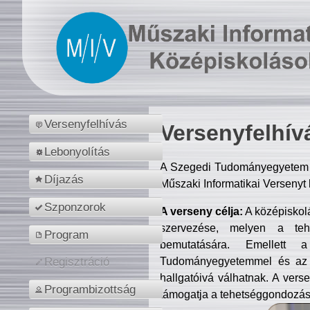
Versenyfelhívás
Versenyfelhív
Lebonyolítás
A Szegedi Tudományegyetem M
Díjazás
Műszaki Informatikai Versenyt
Szponzorok
A verseny célja:
A középiskol
szervezése, melyen a tehe
Program
bemutatására. Emellett 
Tudományegyetemmel és az o
Regisztráció
hallgatóivá válhatnak. A verse
Programbizottság
támogatja a tehetséggondozást