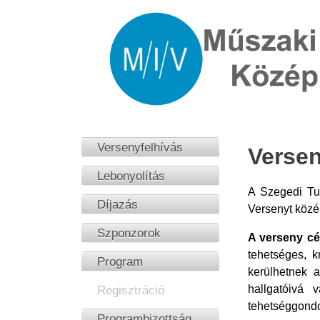
Versenyfelhívás
Versen
Lebonyolítás
A Szegedi Tu
Díjazás
Versenyt közé
Szponzorok
A verseny cél
tehetséges, k
Program
kerülhetnek 
hallgatóivá 
Regisztráció
tehetséggondo
Programbizottság