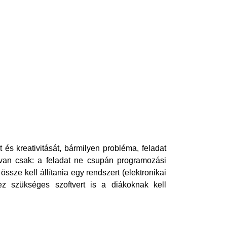
és kreativitását, bármilyen probléma, feladat
van csak: a feladat ne csupán programozási
ssze kell állítania egy rendszert (elektronikai
hez szükséges szoftvert is a diákoknak kell