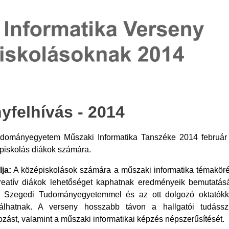
yfelhívás - 2014
dományegyetem Műszaki Informatika Tanszéke 2014 február 2
piskolás diákok számára.
ja:
A középiskolások számára a műszaki informatika témakör
reatív diákok lehetőséget kaphatnak eredményeik bemutatásá
a Szegedi Tudományegyetemmel és az ott dolgozó oktatókka
válhatnak. A verseny hosszabb távon a hallgatói tudásszi
zást, valamint a műszaki informatikai képzés népszerűsítését.