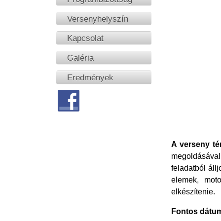
Versenyhelyszín
Kapcsolat
Galéria
Eredmények
A verseny té
megoldásával
feladatból áll
elemek, motor
elkészítenie.
Fontos dátu