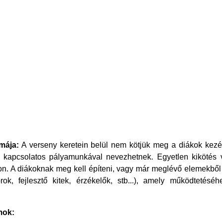
mája:
A verseny keretein belül nem kötjük meg a diákok kezét 
 kapcsolatos pályamunkával nevezhetnek. Egyetlen kikötés 
jon. A diákoknak meg kell építeni, vagy már meglévő elemekből ö
ok, fejlesztő kitek, érzékelők, stb...), amely működtetésé
mok: