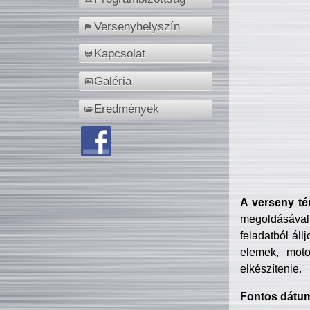
Versenyhelyszín
Kapcsolat
Galéria
Eredmények
A verseny té
megoldásával
feladatból áll
elemek, motor
elkészítenie.
Fontos dátu