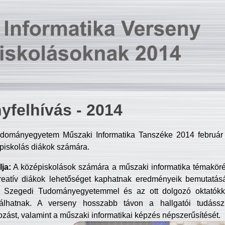
yfelhívás - 2014
dományegyetem Műszaki Informatika Tanszéke 2014 február 2
piskolás diákok számára.
ja:
A középiskolások számára a műszaki informatika témakör
reatív diákok lehetőséget kaphatnak eredményeik bemutatásá
a Szegedi Tudományegyetemmel és az ott dolgozó oktatókka
válhatnak. A verseny hosszabb távon a hallgatói tudásszi
zást, valamint a műszaki informatikai képzés népszerűsítését.