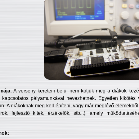
mája:
A verseny keretein belül nem kötjük meg a diákok kezét 
 kapcsolatos pályamunkával nevezhetnek. Egyetlen kikötés 
jon. A diákoknak meg kell építeni, vagy már meglévő elemekből ö
ok, fejlesztő kitek, érzékelők, stb...), amely működtetésé
mok: