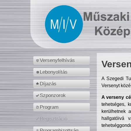
Versenyfelhívás
Versen
Lebonyolítás
A Szegedi Tu
Díjazás
Versenyt közé
Szponzorok
A verseny cél
tehetséges, k
Program
kerülhetnek 
hallgatóivá 
Regisztráció
tehetséggondo
Programbizottság