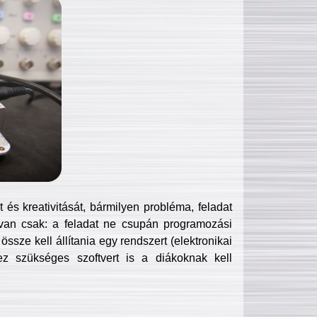
és kreativitását, bármilyen probléma, feladat
van csak: a feladat ne csupán programozási
ssze kell állítania egy rendszert (elektronikai
hez szükséges szoftvert is a diákoknak kell