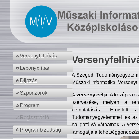
Versenyfelhívás
Versenyfelhív
Lebonyolítás
A Szegedi Tudományegyetem M
Díjazás
Műszaki Informatikai Versenyt
Szponzorok
A verseny célja:
A középiskol
szervezése, melyen a tehe
Program
bemutatására. Emellett 
Tudományegyetemmel és az o
Regisztráció
hallgatóivá válhatnak. A verse
Programbizottság
támogatja a tehetséggondozást