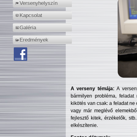
Versenyhelyszín
Kapcsolat
Galéria
Eredmények
A verseny témája:
A verseny
bármilyen probléma, feladat
kikötés van csak: a feladat ne
vagy már meglévő elemekből ö
fejlesztő kitek, érzékelők, st
elkészítenie.