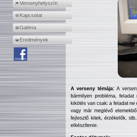
Versenyhelyszín
Kapcsolat
Galéria
Eredmények
A verseny témája:
A verseny
bármilyen probléma, feladat
kikötés van csak: a feladat ne
vagy már meglévő elemekből ö
fejlesztő kitek, érzékelők, st
elkészítenie.