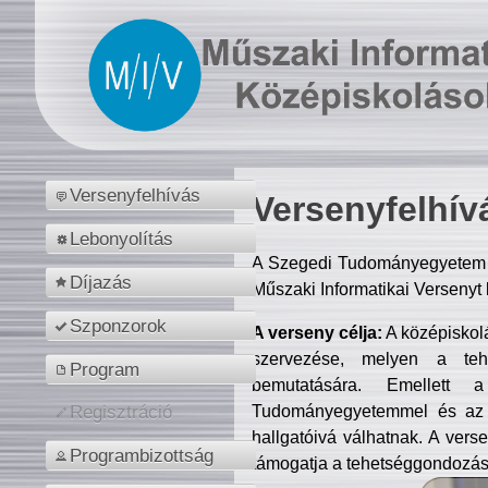
Versenyfelhívás
Versenyfelhív
Lebonyolítás
A Szegedi Tudományegyetem M
Díjazás
Műszaki Informatikai Versenyt
Szponzorok
A verseny célja:
A középiskol
szervezése, melyen a tehe
Program
bemutatására. Emellett 
Tudományegyetemmel és az o
Regisztráció
hallgatóivá válhatnak. A verse
Programbizottság
támogatja a tehetséggondozást