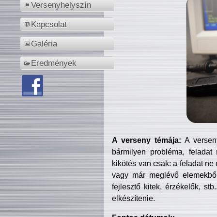
Versenyhelyszín
Kapcsolat
Galéria
Eredmények
A verseny témája:
A verseny
bármilyen probléma, feladat
kikötés van csak: a feladat ne
vagy már meglévő elemekből ö
fejlesztő kitek, érzékelők, st
elkészítenie.