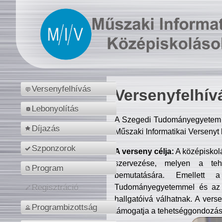
Versenyfelhívás
Versenyfelhív
Lebonyolítás
A Szegedi Tudományegyetem M
Díjazás
Műszaki Informatikai Versenyt
Szponzorok
A verseny célja:
A középiskol
szervezése, melyen a tehe
Program
bemutatására. Emellett 
Tudományegyetemmel és az o
Regisztráció
hallgatóivá válhatnak. A verse
Programbizottság
támogatja a tehetséggondozást