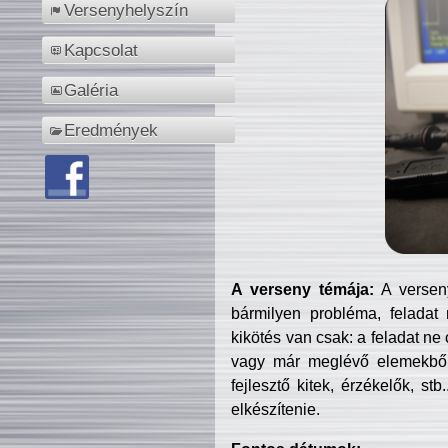
Versenyhelyszín
Kapcsolat
Galéria
Eredmények
A verseny témája:
A verseny
bármilyen probléma, feladat
kikötés van csak: a feladat ne
vagy már meglévő elemekből ö
fejlesztő kitek, érzékelők, st
elkészítenie.