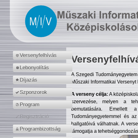
Versenyfelhívás
Versenyfelhív
Lebonyolítás
A Szegedi Tudományegyetem M
Díjazás
Műszaki Informatikai Versenyt
Szponzorok
A verseny célja:
A középiskol
szervezése, melyen a tehe
Program
bemutatására. Emellett 
Tudományegyetemmel és az o
Regisztráció
hallgatóivá válhatnak. A verse
Programbizottság
támogatja a tehetséggondozást