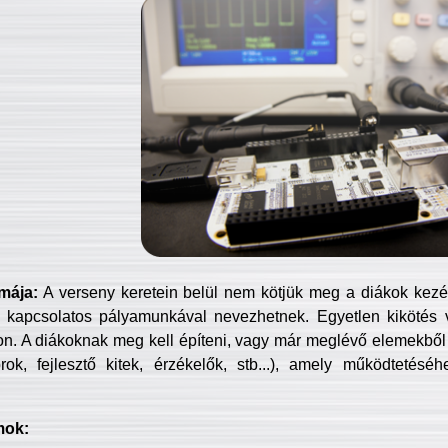
mája:
A verseny keretein belül nem kötjük meg a diákok kezét 
 kapcsolatos pályamunkával nevezhetnek. Egyetlen kikötés 
jon. A diákoknak meg kell építeni, vagy már meglévő elemekből ö
ok, fejlesztő kitek, érzékelők, stb...), amely működtetésé
mok: