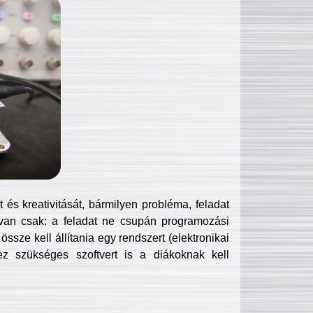
és kreativitását, bármilyen probléma, feladat
van csak: a feladat ne csupán programozási
ssze kell állítania egy rendszert (elektronikai
hez szükséges szoftvert is a diákoknak kell