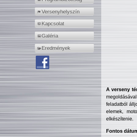
Versenyhelyszín
Kapcsolat
Galéria
Eredmények
A verseny té
megoldásával
feladatból áll
elemek, motor
elkészítenie.
Fontos dátu