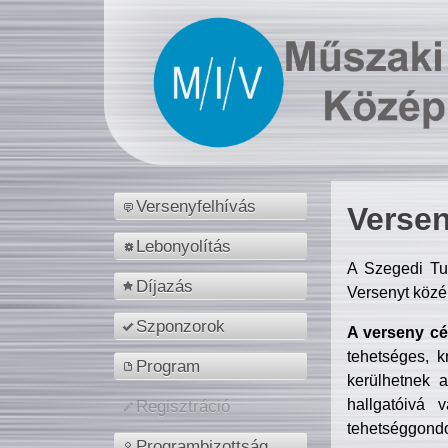
Versenyfelhívás
Versen
Lebonyolítás
A Szegedi Tu
Díjazás
Versenyt közé
Szponzorok
A verseny cél
tehetséges, k
Program
kerülhetnek 
hallgatóivá 
Regisztráció
tehetséggondo
Programbizottság