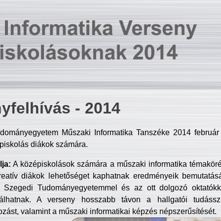
yfelhívás - 2014
dományegyetem Műszaki Informatika Tanszéke 2014 február 2
piskolás diákok számára.
ja:
A középiskolások számára a műszaki informatika témakör
reatív diákok lehetőséget kaphatnak eredményeik bemutatásá
a Szegedi Tudományegyetemmel és az ott dolgozó oktatókka
válhatnak. A verseny hosszabb távon a hallgatói tudásszi
zást, valamint a műszaki informatikai képzés népszerűsítését.