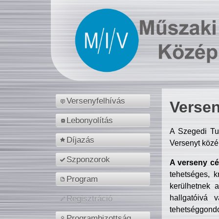
Versenyfelhívás
Versen
Lebonyolítás
A Szegedi Tu
Díjazás
Versenyt közé
Szponzorok
A verseny cél
tehetséges, k
Program
kerülhetnek 
hallgatóivá 
Regisztráció
tehetséggondo
Programbizottság