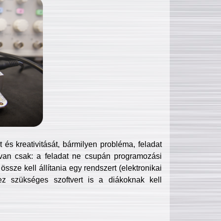
és kreativitását, bármilyen probléma, feladat
van csak: a feladat ne csupán programozási
ssze kell állítania egy rendszert (elektronikai
hez szükséges szoftvert is a diákoknak kell