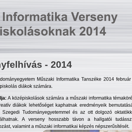
yfelhívás - 2014
dományegyetem Műszaki Informatika Tanszéke 2014 február 2
piskolás diákok számára.
ja:
A középiskolások számára a műszaki informatika témakör
reatív diákok lehetőséget kaphatnak eredményeik bemutatásá
a Szegedi Tudományegyetemmel és az ott dolgozó oktatókka
válhatnak. A verseny hosszabb távon a hallgatói tudásszi
zást, valamint a műszaki informatikai képzés népszerűsítését.