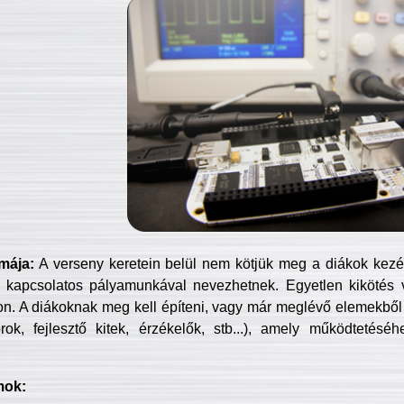
mája:
A verseny keretein belül nem kötjük meg a diákok kezét 
 kapcsolatos pályamunkával nevezhetnek. Egyetlen kikötés 
jon. A diákoknak meg kell építeni, vagy már meglévő elemekből ö
ok, fejlesztő kitek, érzékelők, stb...), amely működtetésé
mok: