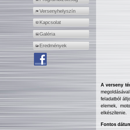
Versenyhelyszín
Kapcsolat
Galéria
Eredmények
A verseny té
megoldásával
feladatból áll
elemek, motor
elkészítenie.
Fontos dátu