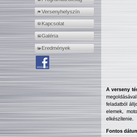
Versenyhelyszín
Kapcsolat
Galéria
Eredmények
A verseny té
megoldásával
feladatból áll
elemek, motor
elkészítenie.
Fontos dátu