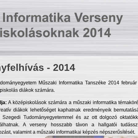
yfelhívás - 2014
dományegyetem Műszaki Informatika Tanszéke 2014 február 2
piskolás diákok számára.
ja:
A középiskolások számára a műszaki informatika témakör
reatív diákok lehetőséget kaphatnak eredményeik bemutatásá
a Szegedi Tudományegyetemmel és az ott dolgozó oktatókka
válhatnak. A verseny hosszabb távon a hallgatói tudásszi
zást, valamint a műszaki informatikai képzés népszerűsítését.