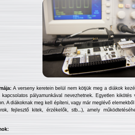
mája:
A verseny keretein belül nem kötjük meg a diákok kezét 
 kapcsolatos pályamunkával nevezhetnek. Egyetlen kikötés 
jon. A diákoknak meg kell építeni, vagy már meglévő elemekből ö
ok, fejlesztő kitek, érzékelők, stb...), amely működtetésé
mok: