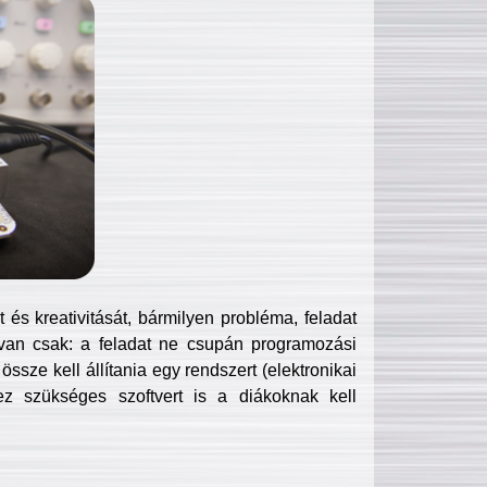
és kreativitását, bármilyen probléma, feladat
van csak: a feladat ne csupán programozási
ssze kell állítania egy rendszert (elektronikai
hez szükséges szoftvert is a diákoknak kell