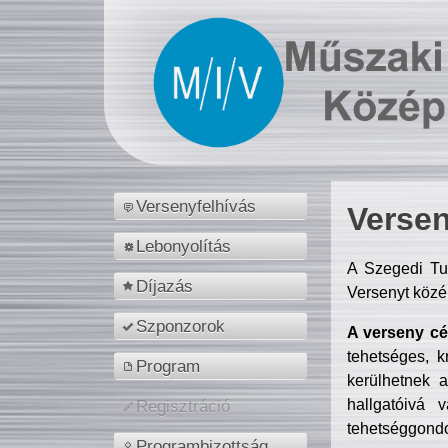
Versenyfelhívás
Versen
Lebonyolítás
A Szegedi Tu
Díjazás
Versenyt közé
Szponzorok
A verseny cél
tehetséges, k
Program
kerülhetnek 
hallgatóivá 
Regisztráció
tehetséggondo
Programbizottság