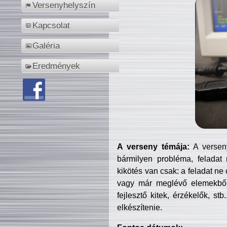
Versenyhelyszín
Kapcsolat
Galéria
Eredmények
A verseny témája:
A verseny
bármilyen probléma, feladat
kikötés van csak: a feladat ne
vagy már meglévő elemekből ö
fejlesztő kitek, érzékelők, st
elkészítenie.