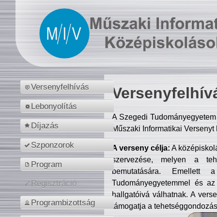
Versenyfelhívás
Versenyfelhív
Lebonyolítás
A Szegedi Tudományegyetem M
Díjazás
Műszaki Informatikai Versenyt
Szponzorok
A verseny célja:
A középiskol
szervezése, melyen a tehe
Program
bemutatására. Emellett 
Tudományegyetemmel és az o
Regisztráció
hallgatóivá válhatnak. A verse
Programbizottság
támogatja a tehetséggondozást