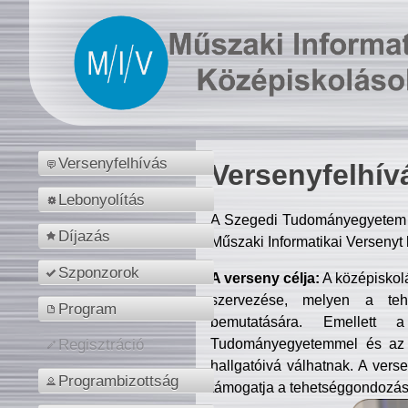
Versenyfelhívás
Versenyfelhív
Lebonyolítás
A Szegedi Tudományegyetem M
Díjazás
Műszaki Informatikai Versenyt
Szponzorok
A verseny célja:
A középiskol
szervezése, melyen a tehe
Program
bemutatására. Emellett 
Tudományegyetemmel és az o
Regisztráció
hallgatóivá válhatnak. A verse
Programbizottság
támogatja a tehetséggondozást