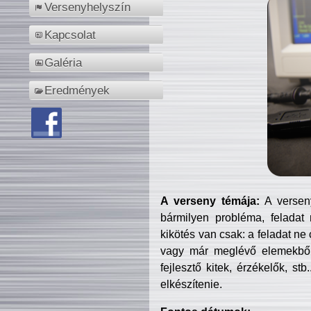
Versenyhelyszín
Kapcsolat
Galéria
Eredmények
A verseny témája:
A verseny
bármilyen probléma, feladat
kikötés van csak: a feladat ne
vagy már meglévő elemekből ö
fejlesztő kitek, érzékelők, st
elkészítenie.