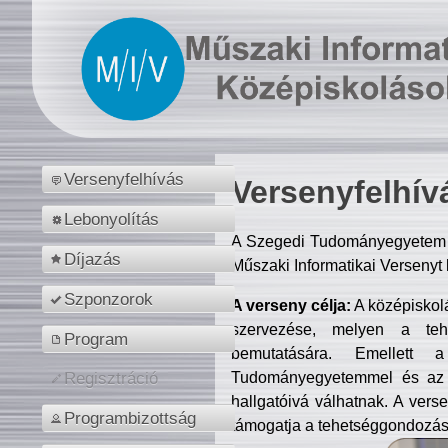
Versenyfelhívás
Versenyfelhív
Lebonyolítás
A Szegedi Tudományegyetem M
Díjazás
Műszaki Informatikai Versenyt
Szponzorok
A verseny célja:
A középiskol
szervezése, melyen a tehe
Program
bemutatására. Emellett 
Tudományegyetemmel és az o
Regisztráció
hallgatóivá válhatnak. A verse
Programbizottság
támogatja a tehetséggondozást