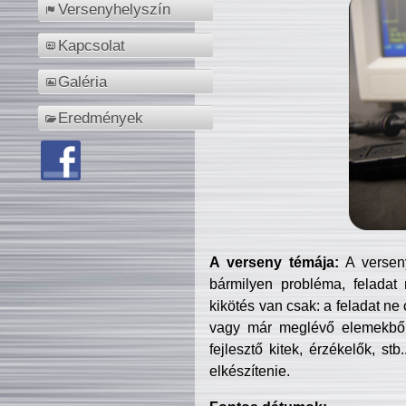
Versenyhelyszín
Kapcsolat
Galéria
Eredmények
A verseny témája:
A verseny
bármilyen probléma, feladat
kikötés van csak: a feladat ne
vagy már meglévő elemekből ö
fejlesztő kitek, érzékelők, st
elkészítenie.