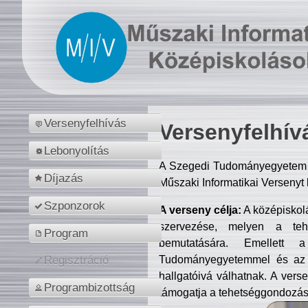
Versenyfelhívás
Versenyfelhív
Lebonyolítás
A Szegedi Tudományegyetem M
Díjazás
Műszaki Informatikai Versenyt
Szponzorok
A verseny célja:
A középiskol
szervezése, melyen a tehe
Program
bemutatására. Emellett 
Tudományegyetemmel és az o
Regisztráció
hallgatóivá válhatnak. A verse
Programbizottság
támogatja a tehetséggondozást