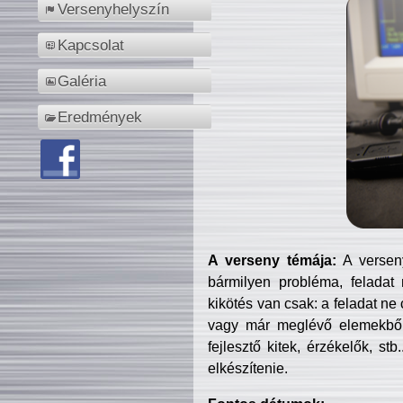
Versenyhelyszín
Kapcsolat
Galéria
Eredmények
A verseny témája:
A verseny
bármilyen probléma, feladat
kikötés van csak: a feladat ne
vagy már meglévő elemekből ö
fejlesztő kitek, érzékelők, st
elkészítenie.