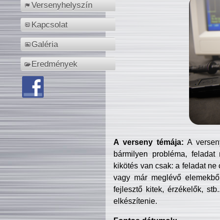
Versenyhelyszín
Kapcsolat
Galéria
Eredmények
A verseny témája:
A verseny
bármilyen probléma, feladat
kikötés van csak: a feladat ne
vagy már meglévő elemekből ö
fejlesztő kitek, érzékelők, st
elkészítenie.