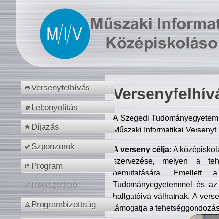
Versenyfelhívás
Versenyfelhív
Lebonyolítás
A Szegedi Tudományegyetem M
Díjazás
Műszaki Informatikai Versenyt
Szponzorok
A verseny célja:
A középiskol
szervezése, melyen a tehe
Program
bemutatására. Emellett 
Tudományegyetemmel és az o
Regisztráció
hallgatóivá válhatnak. A verse
Programbizottság
támogatja a tehetséggondozást