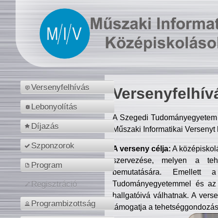
Versenyfelhívás
Versenyfelhív
Lebonyolítás
A Szegedi Tudományegyetem M
Díjazás
Műszaki Informatikai Versenyt
Szponzorok
A verseny célja:
A középiskol
szervezése, melyen a tehe
Program
bemutatására. Emellett 
Tudományegyetemmel és az o
Regisztráció
hallgatóivá válhatnak. A verse
Programbizottság
támogatja a tehetséggondozást