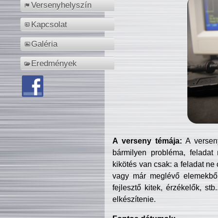
Versenyhelyszín
Kapcsolat
Galéria
Eredmények
A verseny témája:
A verseny
bármilyen probléma, feladat
kikötés van csak: a feladat ne
vagy már meglévő elemekből ö
fejlesztő kitek, érzékelők, st
elkészítenie.