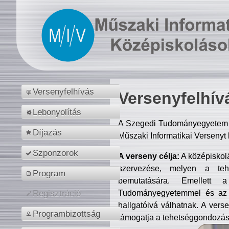
Versenyfelhívás
Versenyfelhív
Lebonyolítás
A Szegedi Tudományegyetem M
Díjazás
Műszaki Informatikai Versenyt
Szponzorok
A verseny célja:
A középiskol
szervezése, melyen a tehe
Program
bemutatására. Emellett 
Tudományegyetemmel és az o
Regisztráció
hallgatóivá válhatnak. A verse
Programbizottság
támogatja a tehetséggondozást