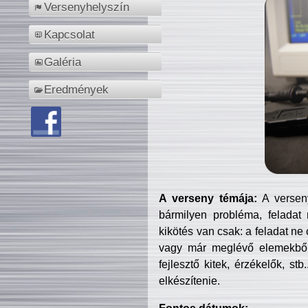
Versenyhelyszín
Kapcsolat
Galéria
Eredmények
A verseny témája:
A verseny
bármilyen probléma, feladat
kikötés van csak: a feladat ne
vagy már meglévő elemekből ö
fejlesztő kitek, érzékelők, st
elkészítenie.