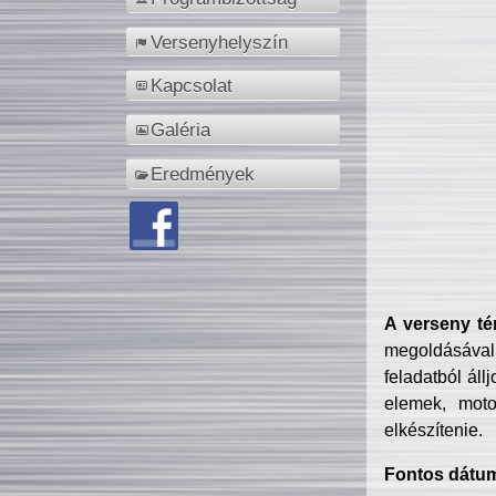
Versenyhelyszín
Kapcsolat
Galéria
Eredmények
A verseny té
megoldásával
feladatból áll
elemek, motor
elkészítenie.
Fontos dátu