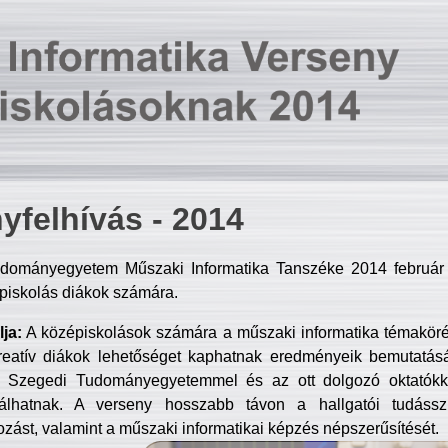
yfelhívás - 2014
dományegyetem Műszaki Informatika Tanszéke 2014 február 2
piskolás diákok számára.
ja:
A középiskolások számára a műszaki informatika témakör
reatív diákok lehetőséget kaphatnak eredményeik bemutatásá
a Szegedi Tudományegyetemmel és az ott dolgozó oktatókka
válhatnak. A verseny hosszabb távon a hallgatói tudásszi
zást, valamint a műszaki informatikai képzés népszerűsítését.