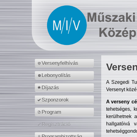
Versenyfelhívás
Versen
Lebonyolítás
A Szegedi Tu
Díjazás
Versenyt közé
Szponzorok
A verseny cél
tehetséges, k
Program
kerülhetnek 
hallgatóivá 
Regisztráció
tehetséggondo
Programbizottság