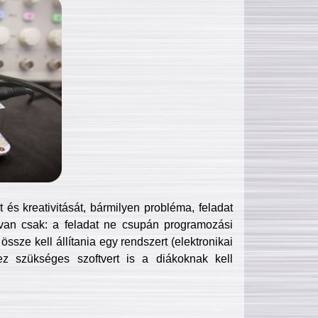
és kreativitását, bármilyen probléma, feladat
van csak: a feladat ne csupán programozási
ssze kell állítania egy rendszert (elektronikai
hez szükséges szoftvert is a diákoknak kell