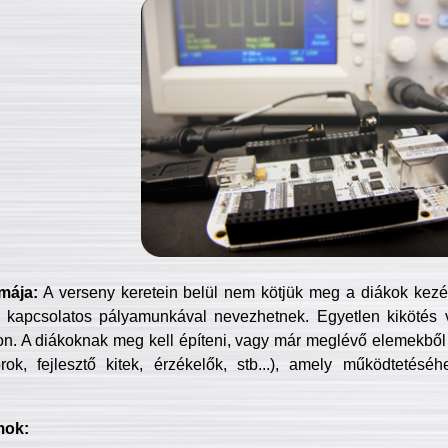
mája:
A verseny keretein belül nem kötjük meg a diákok kezét 
 kapcsolatos pályamunkával nevezhetnek. Egyetlen kikötés 
jon. A diákoknak meg kell építeni, vagy már meglévő elemekből ö
ok, fejlesztő kitek, érzékelők, stb...), amely működtetésé
mok: