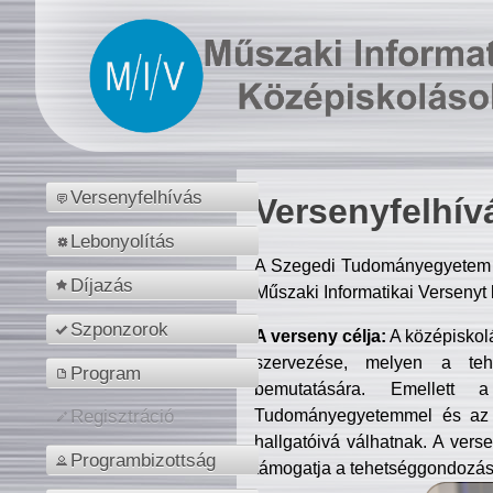
Versenyfelhívás
Versenyfelhív
Lebonyolítás
A Szegedi Tudományegyetem M
Díjazás
Műszaki Informatikai Versenyt
Szponzorok
A verseny célja:
A középiskol
szervezése, melyen a tehe
Program
bemutatására. Emellett 
Tudományegyetemmel és az o
Regisztráció
hallgatóivá válhatnak. A verse
Programbizottság
támogatja a tehetséggondozást