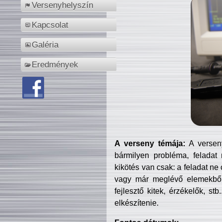
Versenyhelyszín
Kapcsolat
Galéria
Eredmények
A verseny témája:
A verseny
bármilyen probléma, feladat
kikötés van csak: a feladat ne
vagy már meglévő elemekből ö
fejlesztő kitek, érzékelők, st
elkészítenie.