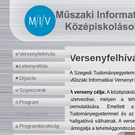
Versenyfelhívás
Versenyfelhív
Lebonyolítás
A Szegedi Tudományegyetem M
Díjazás
Műszaki Informatikai Versenyt
Szponzorok
A verseny célja:
A középiskol
szervezése, melyen a tehe
Program
bemutatására. Emellett 
Tudományegyetemmel és az o
Regisztráció
hallgatóivá válhatnak. A verse
Programbizottság
támogatja a tehetséggondozást