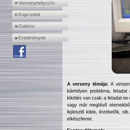
Versenyhelyszín
Kapcsolat
Galéria
Eredmények
A verseny témája:
A verseny
bármilyen probléma, feladat
kikötés van csak: a feladat ne
vagy már meglévő elemekből ö
fejlesztő kitek, érzékelők, st
elkészítenie.