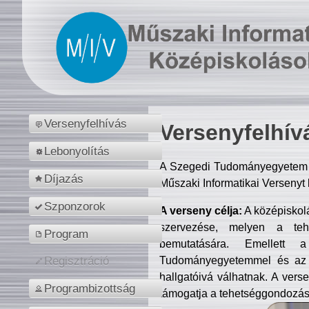
Versenyfelhívás
Versenyfelhív
Lebonyolítás
A Szegedi Tudományegyetem M
Díjazás
Műszaki Informatikai Versenyt
Szponzorok
A verseny célja:
A középiskol
szervezése, melyen a tehe
Program
bemutatására. Emellett 
Tudományegyetemmel és az o
Regisztráció
hallgatóivá válhatnak. A verse
Programbizottság
támogatja a tehetséggondozást