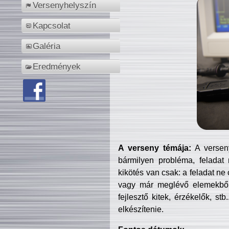
Versenyhelyszín
Kapcsolat
Galéria
Eredmények
A verseny témája:
A verseny
bármilyen probléma, feladat
kikötés van csak: a feladat ne
vagy már meglévő elemekből ö
fejlesztő kitek, érzékelők, st
elkészítenie.