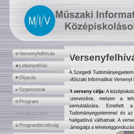
Versenyfelhívás
Versenyfelhív
Lebonyolítás
A Szegedi Tudományegyetem M
Díjazás
Műszaki Informatikai Versenyt
Szponzorok
A verseny célja:
A középiskol
szervezése, melyen a tehe
Program
bemutatására. Emellett 
Tudományegyetemmel és az o
Regisztráció
hallgatóivá válhatnak. A verse
Programbizottság
támogatja a tehetséggondozást