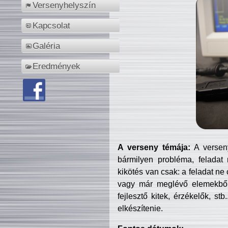
Versenyhelyszín
Kapcsolat
Galéria
Eredmények
A verseny témája:
A verseny
bármilyen probléma, feladat
kikötés van csak: a feladat ne
vagy már meglévő elemekből ö
fejlesztő kitek, érzékelők, st
elkészítenie.