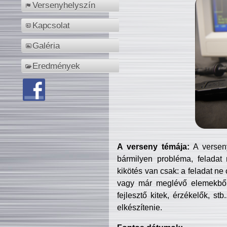
Versenyhelyszín
Kapcsolat
Galéria
Eredmények
A verseny témája:
A verseny
bármilyen probléma, feladat
kikötés van csak: a feladat ne
vagy már meglévő elemekből ö
fejlesztő kitek, érzékelők, st
elkészítenie.