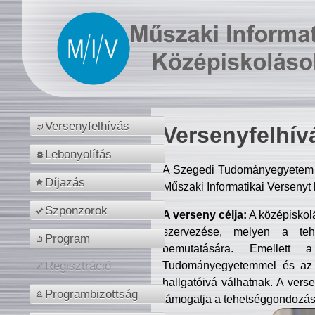
Versenyfelhívás
Versenyfelhív
Lebonyolítás
A Szegedi Tudományegyetem M
Díjazás
Műszaki Informatikai Versenyt
Szponzorok
A verseny célja:
A középiskol
szervezése, melyen a tehe
Program
bemutatására. Emellett 
Tudományegyetemmel és az o
Regisztráció
hallgatóivá válhatnak. A verse
Programbizottság
támogatja a tehetséggondozást