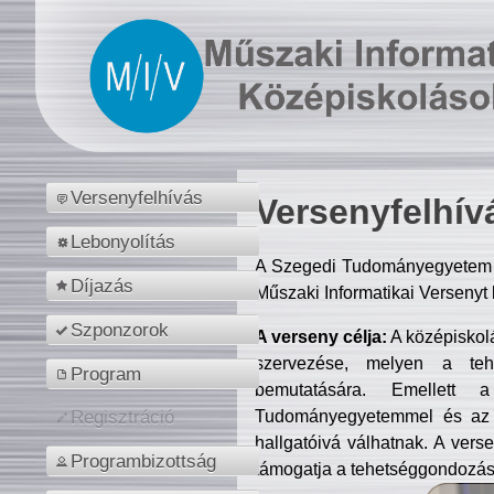
Versenyfelhívás
Versenyfelhív
Lebonyolítás
A Szegedi Tudományegyetem M
Díjazás
Műszaki Informatikai Versenyt
Szponzorok
A verseny célja:
A középiskol
szervezése, melyen a tehe
Program
bemutatására. Emellett 
Tudományegyetemmel és az o
Regisztráció
hallgatóivá válhatnak. A verse
Programbizottság
támogatja a tehetséggondozást