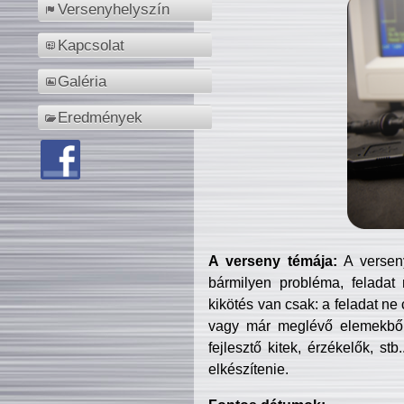
Versenyhelyszín
Kapcsolat
Galéria
Eredmények
A verseny témája:
A verseny
bármilyen probléma, feladat
kikötés van csak: a feladat ne
vagy már meglévő elemekből ö
fejlesztő kitek, érzékelők, st
elkészítenie.