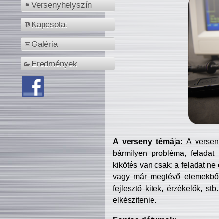
Versenyhelyszín
Kapcsolat
Galéria
Eredmények
A verseny témája:
A verseny
bármilyen probléma, feladat
kikötés van csak: a feladat ne
vagy már meglévő elemekből ö
fejlesztő kitek, érzékelők, st
elkészítenie.