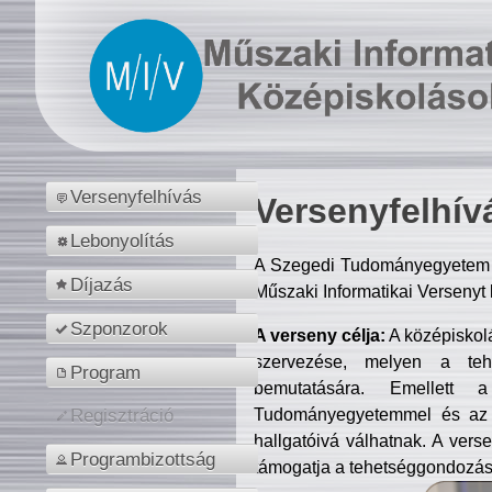
Versenyfelhívás
Versenyfelhív
Lebonyolítás
A Szegedi Tudományegyetem M
Díjazás
Műszaki Informatikai Versenyt
Szponzorok
A verseny célja:
A középiskol
szervezése, melyen a tehe
Program
bemutatására. Emellett 
Tudományegyetemmel és az o
Regisztráció
hallgatóivá válhatnak. A verse
Programbizottság
támogatja a tehetséggondozást