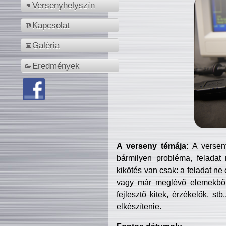
Versenyhelyszín
Kapcsolat
Galéria
Eredmények
A verseny témája:
A verseny
bármilyen probléma, feladat
kikötés van csak: a feladat ne
vagy már meglévő elemekből ö
fejlesztő kitek, érzékelők, st
elkészítenie.