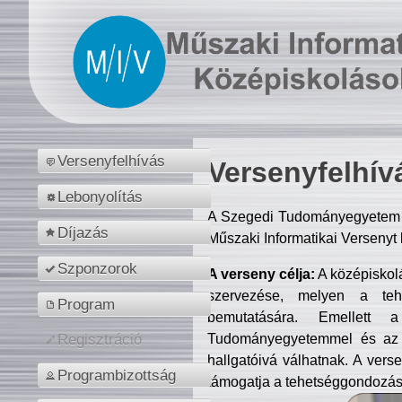
Versenyfelhívás
Versenyfelhív
Lebonyolítás
A Szegedi Tudományegyetem M
Díjazás
Műszaki Informatikai Versenyt
Szponzorok
A verseny célja:
A középiskol
szervezése, melyen a tehe
Program
bemutatására. Emellett 
Tudományegyetemmel és az o
Regisztráció
hallgatóivá válhatnak. A verse
Programbizottság
támogatja a tehetséggondozást