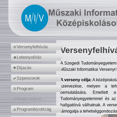
Versenyfelhívás
Versenyfelhív
Lebonyolítás
A Szegedi Tudományegyetem M
Díjazás
Műszaki Informatikai Versenyt
Szponzorok
A verseny célja:
A középiskol
szervezése, melyen a tehe
Program
bemutatására. Emellett 
Tudományegyetemmel és az o
Regisztráció
hallgatóivá válhatnak. A verse
Programbizottság
támogatja a tehetséggondozást