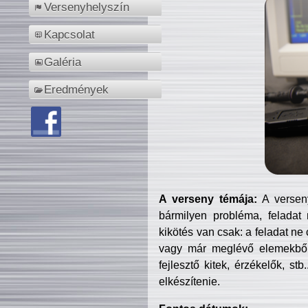
Versenyhelyszín
Kapcsolat
Galéria
Eredmények
A verseny témája:
A verseny
bármilyen probléma, feladat
kikötés van csak: a feladat ne
vagy már meglévő elemekből ö
fejlesztő kitek, érzékelők, st
elkészítenie.