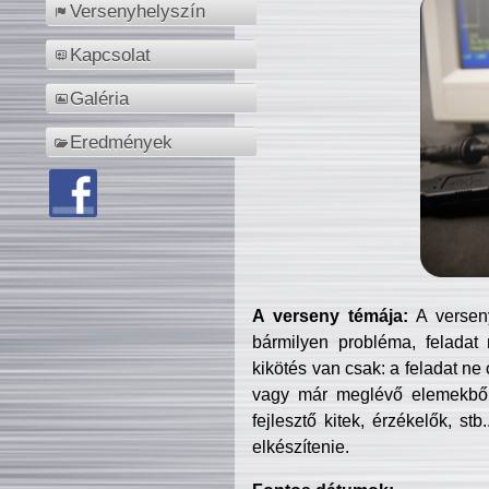
Versenyhelyszín
Kapcsolat
Galéria
Eredmények
A verseny témája:
A verseny
bármilyen probléma, feladat
kikötés van csak: a feladat ne
vagy már meglévő elemekből ö
fejlesztő kitek, érzékelők, st
elkészítenie.