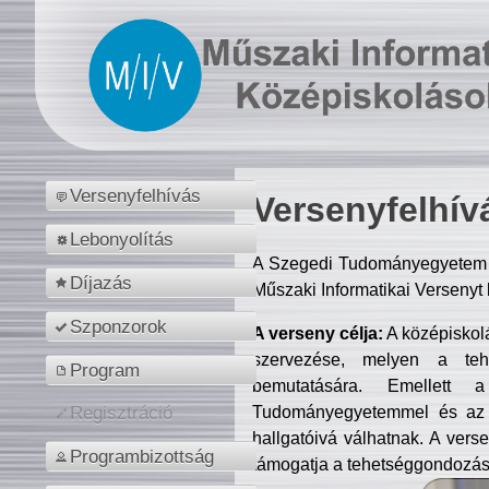
Versenyfelhívás
Versenyfelhív
Lebonyolítás
A Szegedi Tudományegyetem M
Díjazás
Műszaki Informatikai Versenyt
Szponzorok
A verseny célja:
A középiskol
szervezése, melyen a tehe
Program
bemutatására. Emellett 
Tudományegyetemmel és az o
Regisztráció
hallgatóivá válhatnak. A verse
Programbizottság
támogatja a tehetséggondozást