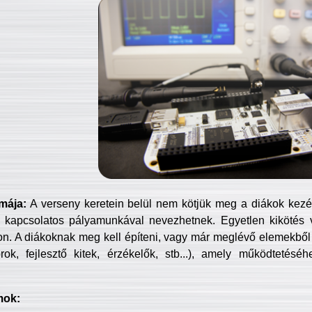
mája:
A verseny keretein belül nem kötjük meg a diákok kezét 
 kapcsolatos pályamunkával nevezhetnek. Egyetlen kikötés 
jon. A diákoknak meg kell építeni, vagy már meglévő elemekből ö
ok, fejlesztő kitek, érzékelők, stb...), amely működtetésé
mok: