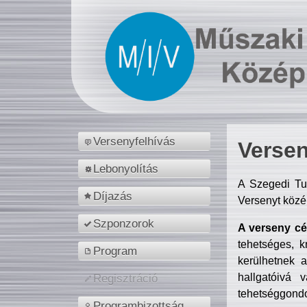
Versenyfelhívás
Versen
Lebonyolítás
A Szegedi Tu
Díjazás
Versenyt közé
Szponzorok
A verseny cél
tehetséges, k
Program
kerülhetnek 
hallgatóivá 
Regisztráció
tehetséggondo
Programbizottság