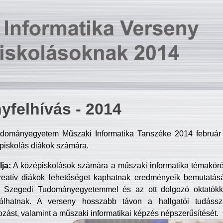
yfelhívás - 2014
dományegyetem Műszaki Informatika Tanszéke 2014 február 2
piskolás diákok számára.
ja:
A középiskolások számára a műszaki informatika témakör
reatív diákok lehetőséget kaphatnak eredményeik bemutatásá
a Szegedi Tudományegyetemmel és az ott dolgozó oktatókka
válhatnak. A verseny hosszabb távon a hallgatói tudásszi
zást, valamint a műszaki informatikai képzés népszerűsítését.