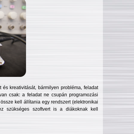
és kreativitását, bármilyen probléma, feladat
van csak: a feladat ne csupán programozási
ssze kell állítania egy rendszert (elektronikai
hez szükséges szoftvert is a diákoknak kell