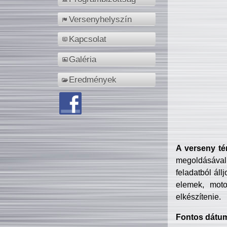
Versenyhelyszín
Kapcsolat
Galéria
Eredmények
A verseny té
megoldásával
feladatból áll
elemek, motor
elkészítenie.
Fontos dátu